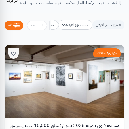
اقرأ المزيد
المنطقة العربية وجميع أنحاء العالم. استكشف فرص تعليمية مجانية ومدفوعة
تشتمل على منح دراسية، فرص تبادل ثقافي، فرص تطوع، ورش عمل،
مسابقات وجوائز، فعاليات ومؤتمرات، تُسهِم كلها في تطوير الذات وتعزيز
الخبرات وبناء القدرات.
تصفح جميع الفرص
حسب نوع الفرصة
حسب مكان الفرصة
حسب التخص
فلتره
الترتيب
جوائز ومسابقات
مسابقة فنون بصرية 2026 بجوائز تتجاوز 10,000 جنيه إسترليني