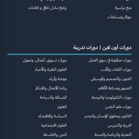
منح دراسية
برامج تبادل ثقافي و اقامات
جوائز ومسابقات
دورات أون لاين | دورات تدريبة
دورات مطلوبة في سوق العمل
دورات تسويق، أعمال، وتمويل
دورات اللغات والأدب
العلوم الطبية والأحياء
الفنون والتصميم والموسيقى
موضة وأزياء
التصوير وصناعة الأفلام
ريادة الأعمال والابتكار
دورات التكنولوجيا والبرمجة
الضيافة والسياحة
دورات علم النفس
العلوم
القانون وحقوق الإنسان والجندر
السياسة والاقتصاد
التربية والتدريس
العلوم الاجتماعية
التغذية والرياضة والصحة
الدين والفلسفة