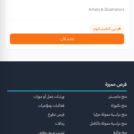
Artists & Illustrators
ينتهي التقديم اليوم
تقدم الآن
فرص مميزة
منح ماجستير
ورشات عمل أو دورات
منح دكتوراة
فعاليات ومؤتمرات
منح دراسية ممولة جزئيا
فرص تطوع
منح دراسية ممولة بالكامل
زمالات
منح مالية
تدريب مهني وتقني