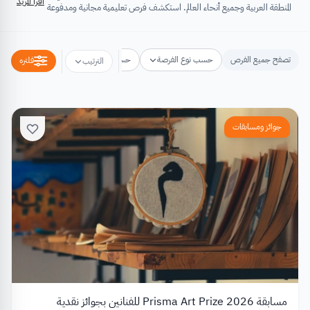
اقرأ المزيد
المنطقة العربية وجميع أنحاء العالم. استكشف فرص تعليمية مجانية ومدفوعة
تشتمل على منح دراسية، فرص تبادل ثقافي، فرص تطوع، ورش عمل،
مسابقات وجوائز، فعاليات ومؤتمرات، تُسهِم كلها في تطوير الذات وتعزيز
الخبرات وبناء القدرات.
تصفح جميع الفرص
حسب نوع الفرصة
حسب مكان الفرصة
حسب التخص
فلتره
الترتيب
جوائز ومسابقات
مسابقة Prisma Art Prize 2026 للفنانين بجوائز نقدية