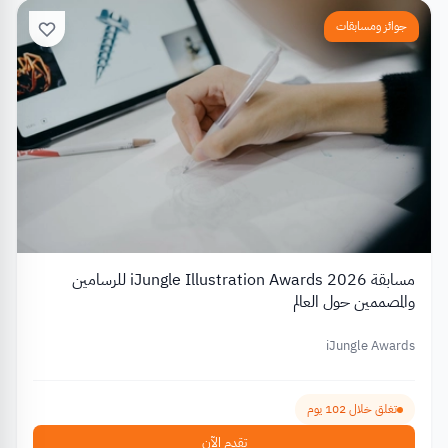
جوائز ومسابقات
مسابقة iJungle Illustration Awards 2026 للرسامين
والمصممين حول العالم
iJungle Awards
تغلق خلال 102 يوم
تقدم الآن