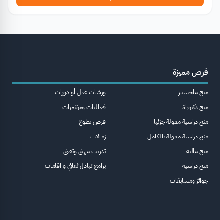
فرص مميزة
منح ماجستير
ورشات عمل أو دورات
منح دكتوراة
فعاليات ومؤتمرات
منح دراسية ممولة جزئيا
فرص تطوع
منح دراسية ممولة بالكامل
زمالات
منح مالية
تدريب مهني وتقني
منح دراسية
برامج تبادل ثقافي و اقامات
جوائز ومسابقات