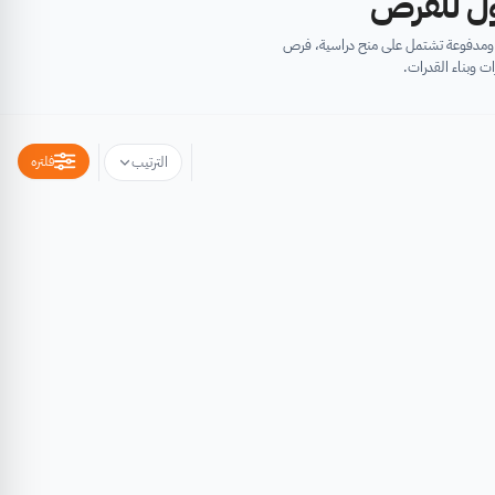
أول للفرص
ية ومدفوعة تشتمل على منح دراسية، فرص
ت وبناء القدرات.
فلتره
الترتيب