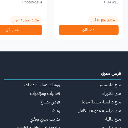
PhotoVogue
HUAWEI
تغلق خلال 8 أيام
تغلق خلال 47 يوم
تقدم الآن
تقدم الآن
فرص مميزة
منح ماجستير
ورشات عمل أو دورات
منح دكتوراة
فعاليات ومؤتمرات
منح دراسية ممولة جزئيا
فرص تطوع
منح دراسية ممولة بالكامل
زمالات
منح مالية
تدريب مهني وتقني
منح دراسية
برامج تبادل ثقافي و اقامات