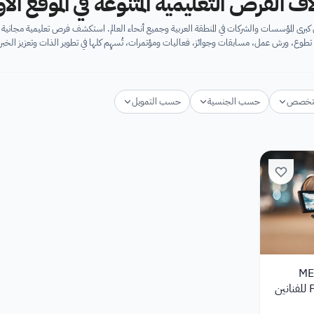
اف الفرص التعليمية المتنوعة في الموقع ال
برى المؤسسات والشركات في المنطقة العربية وجميع أنحاء العالم. استكشف فرص تعليمية مجان
تطوع، ورش عمل، مسابقات وجوائز، فعاليات ومؤتمرات، تُسهِم كلها في تطوير الذات وتعزيز الخبرا
تخصص
حسب الجنسية
حسب التمويل
MEN
2026 من PhotoVogue للفنانين