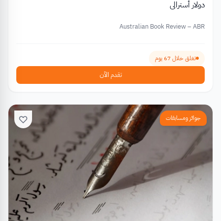
دولار أسترالي
Australian Book Review – ABR
تغلق خلال 67 يوم
تقدم الآن
جوائز ومسابقات