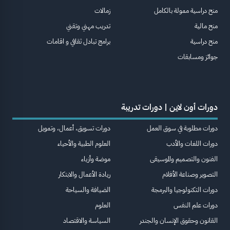
منح دراسية ممولة بالكامل
زمالات
منح مالية
تدريب مهني وتقني
منح دراسية
برامج تبادل ثقافي و اقامات
جوائز ومسابقات
دورات أون لاين | دورات تدريبة
دورات مطلوبة في سوق العمل
دورات تسويق، أعمال، وتمويل
دورات اللغات والأدب
العلوم الطبية والأحياء
الفنون والتصميم والموسيقى
موضة وأزياء
التصوير وصناعة الأفلام
ريادة الأعمال والابتكار
دورات التكنولوجيا والبرمجة
الضيافة والسياحة
دورات علم النفس
العلوم
القانون وحقوق الإنسان والجندر
السياسة والاقتصاد