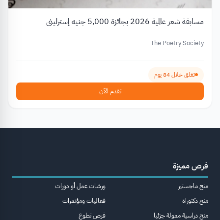
مسابقة شعر عالمية 2026 بجائزة 5,000 جنيه إسترليني
The Poetry Society
تغلق خلال 84 يوم
تقدم الآن
فرص مميزة
منح ماجستير
ورشات عمل أو دورات
منح دكتوراة
فعاليات ومؤتمرات
منح دراسية ممولة جزئيا
فرص تطوع