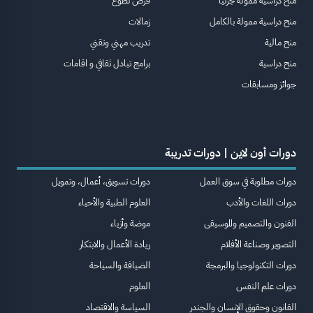
منح دراسية ممولة جزئيا
فرص تطوع
منح دراسية ممولة بالكامل
زمالات
منح مالية
تدريب مهني وتقني
منح دراسية
برامج تبادل ثقافي و اقامات
جوائز ومسابقات
دورات أون لاين | دورات تدريبة
دورات مطلوبة في سوق العمل
دورات تسويق، أعمال، وتمويل
دورات اللغات والأدب
العلوم الطبية والأحياء
الفنون والتصميم والموسيقى
موضة وأزياء
التصوير وصناعة الأفلام
ريادة الأعمال والابتكار
دورات التكنولوجيا والبرمجة
الضيافة والسياحة
دورات علم النفس
العلوم
القانون وحقوق الإنسان والجندر
السياسة والاقتصاد