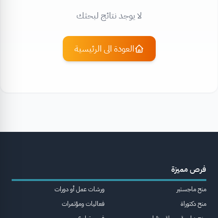
لا يوجد نتائج لبحثك
العودة الى الرئيسية
فرص مميزة
منح ماجستير
ورشات عمل أو دورات
منح دكتوراة
فعاليات ومؤتمرات