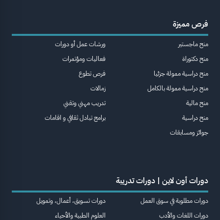
فرص مميزة
منح ماجستير
ورشات عمل أو دورات
منح دكتوراة
فعاليات ومؤتمرات
منح دراسية ممولة جزئيا
فرص تطوع
منح دراسية ممولة بالكامل
زمالات
منح مالية
تدريب مهني وتقني
منح دراسية
برامج تبادل ثقافي و اقامات
جوائز ومسابقات
دورات أون لاين | دورات تدريبة
دورات مطلوبة في سوق العمل
دورات تسويق، أعمال، وتمويل
دورات اللغات والأدب
العلوم الطبية والأحياء