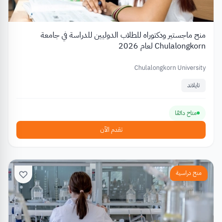
منح ماجستير ودكتوراه للطلاب الدوليين للدراسة في جامعة
Chulalongkorn لعام 2026
Chulalongkorn University
تايلاند
متاح دائمًا
تقدم الآن
منح دراسية