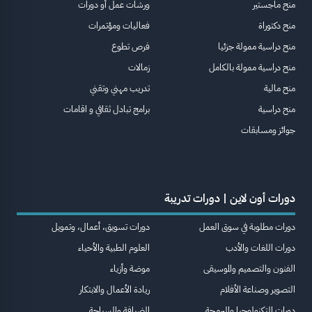
منح ماجستير
ورشات عمل أو دورات
منح دكتوراة
فعاليات ومؤتمرات
منح دراسية ممولة جزئيا
فرص تطوع
منح دراسية ممولة بالكامل
زمالات
منح مالية
تدريب مهني وتقني
منح دراسية
برامج تبادل ثقافي و اقامات
جوائز ومسابقات
دورات أون لاين | دورات تدريبة
دورات مطلوبة في سوق العمل
دورات تسويق، أعمال، وتمويل
دورات اللغات والأدب
العلوم الطبية والأحياء
الفنون والتصميم والموسيقى
موضة وأزياء
التصوير وصناعة الأفلام
ريادة الأعمال والابتكار
دورات التكنولوجيا والبرمجة
الضيافة والسياحة