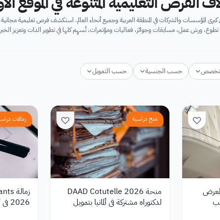
اف الفرص التعليمية المتنوعة في الموقع ال
برى المؤسسات والشركات في المنطقة العربية وجميع أنحاء العالم. استكشف فرص تعليمية مجان
تطوع، ورش عمل، مسابقات وجوائز، فعاليات ومؤتمرات، تُسهِم كلها في تطوير الذات وتعزيز الخبرا
تخصص
حسب الجنسية
حسب التمويل
منح دراسية
زمالات دراسي
المعرض
منحة DAAD Cotutelle 2026
زمالة
2027 براتب
لدكتوراه مشتركة في ألمانيا بتمويل
شهري 1,400 يورو
شهريًا