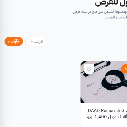
أول للفرص
ية ومدفوعة تشتمل على منح دراسية، فرص
ت وبناء القدرات.
فلتره
الترتيب
ة
 DAAD Research Grants
2026 في ألمانيا بتمويل 1,400 يورو