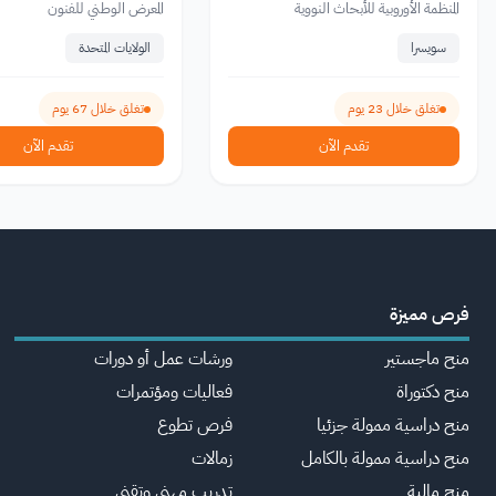
المنظمة الأوروبية للأبحاث النووية
المعرض الوطني للفنون
سويسرا
الولايات المتحدة
تغلق خلال 23 يوم
تغلق خلال 67 يوم
تقدم الآن
تقدم الآن
فرص مميزة
منح ماجستير
ورشات عمل أو دورات
منح دكتوراة
فعاليات ومؤتمرات
منح دراسية ممولة جزئيا
فرص تطوع
منح دراسية ممولة بالكامل
زمالات
منح مالية
تدريب مهني وتقني