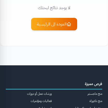
لا يوجد نتائج لبحثك
العودة الى الرئيسية
فرص مميزة
منح ماجستير
ورشات عمل أو دورات
منح دكتوراة
فعاليات ومؤتمرات