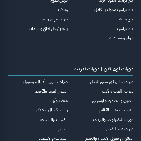
منح دراسية ممولة جزئيا
فرص تطوع
منح دراسية ممولة بالكامل
زمالات
منح مالية
تدريب مهني وتقني
منح دراسية
برامج تبادل ثقافي و اقامات
جوائز ومسابقات
دورات أون لاين | دورات تدريبة
دورات مطلوبة في سوق العمل
دورات تسويق، أعمال، وتمويل
دورات اللغات والأدب
العلوم الطبية والأحياء
الفنون والتصميم والموسيقى
موضة وأزياء
التصوير وصناعة الأفلام
ريادة الأعمال والابتكار
دورات التكنولوجيا والبرمجة
الضيافة والسياحة
دورات علم النفس
العلوم
القانون وحقوق الإنسان والجندر
السياسة والاقتصاد