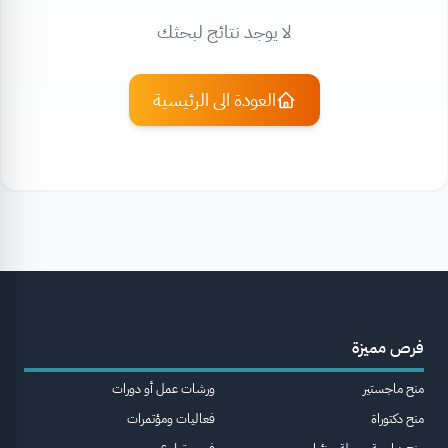
لا يوجد نتائج لبحثك
العودة الى الرئيسية
فرص مميزة
منح ماجستير
ورشات عمل أو دورات
منح دكتوراة
فعاليات ومؤتمرات