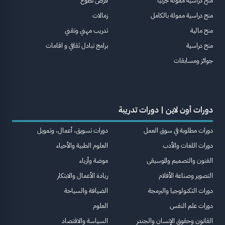
منح دراسية ممولة جزئيا
فرص تطوع
منح دراسية ممولة بالكامل
زمالات
منح مالية
تدريب مهني وتقني
منح دراسية
برامج تبادل ثقافي و اقامات
جوائز ومسابقات
دورات أون لاين | دورات تدريبة
دورات مطلوبة في سوق العمل
دورات تسويق، أعمال، وتمويل
دورات اللغات والأدب
العلوم الطبية والأحياء
الفنون والتصميم والموسيقى
موضة وأزياء
التصوير وصناعة الأفلام
ريادة الأعمال والابتكار
دورات التكنولوجيا والبرمجة
الضيافة والسياحة
دورات علم النفس
العلوم
القانون وحقوق الإنسان والجندر
السياسة والاقتصاد