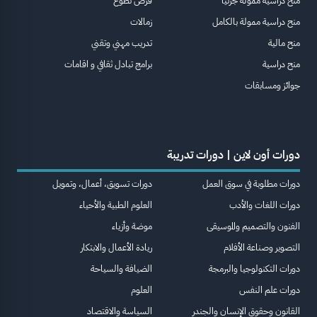
منح دراسية ممولة جزئيا
فرص تطوع
منح دراسية ممولة بالكامل
زمالات
منح مالية
تدريب مهني وتقني
منح دراسية
برامج تبادل ثقافي و اقامات
جوائز ومسابقات
دورات أون لاين | دورات تدريبة
دورات مطلوبة في سوق العمل
دورات تسويق، أعمال، وتمويل
دورات اللغات والأدب
العلوم الطبية والأحياء
الفنون والتصميم والموسيقى
موضة وأزياء
التصوير وصناعة الأفلام
ريادة الأعمال والابتكار
دورات التكنولوجيا والبرمجة
الضيافة والسياحة
دورات علم النفس
العلوم
القانون وحقوق الإنسان والجندر
السياسة والاقتصاد