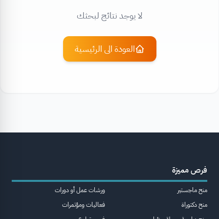
لا يوجد نتائج لبحثك
العودة الى الرئيسية
فرص مميزة
منح ماجستير
ورشات عمل أو دورات
منح دكتوراة
فعاليات ومؤتمرات