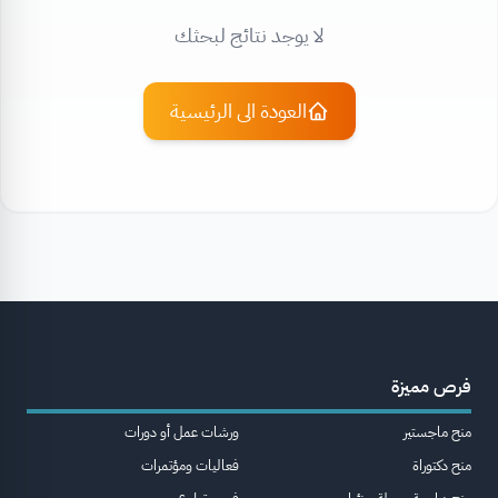
لا يوجد نتائج لبحثك
العودة الى الرئيسية
فرص مميزة
منح ماجستير
ورشات عمل أو دورات
منح دكتوراة
فعاليات ومؤتمرات