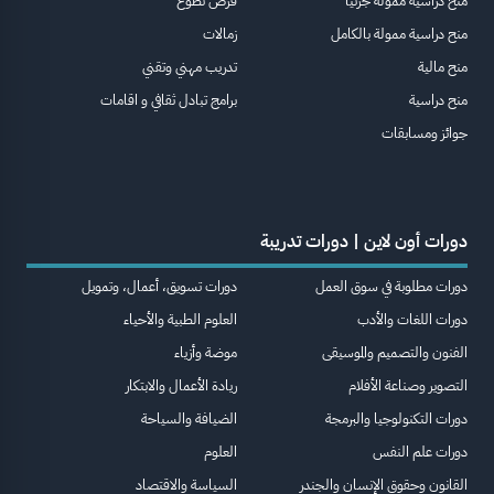
منح دراسية ممولة جزئيا
فرص تطوع
منح دراسية ممولة بالكامل
زمالات
منح مالية
تدريب مهني وتقني
منح دراسية
برامج تبادل ثقافي و اقامات
جوائز ومسابقات
دورات أون لاين | دورات تدريبة
دورات مطلوبة في سوق العمل
دورات تسويق، أعمال، وتمويل
دورات اللغات والأدب
العلوم الطبية والأحياء
الفنون والتصميم والموسيقى
موضة وأزياء
التصوير وصناعة الأفلام
ريادة الأعمال والابتكار
دورات التكنولوجيا والبرمجة
الضيافة والسياحة
دورات علم النفس
العلوم
القانون وحقوق الإنسان والجندر
السياسة والاقتصاد