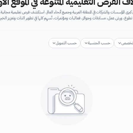
اف الفرص التعليمية المتنوعة في الموقع ال
برى المؤسسات والشركات في المنطقة العربية وجميع أنحاء العالم. استكشف فرص تعليمية مجان
تطوع، ورش عمل، مسابقات وجوائز، فعاليات ومؤتمرات، تُسهِم كلها في تطوير الذات وتعزيز الخبرا
تخصص
حسب الجنسية
حسب التمويل