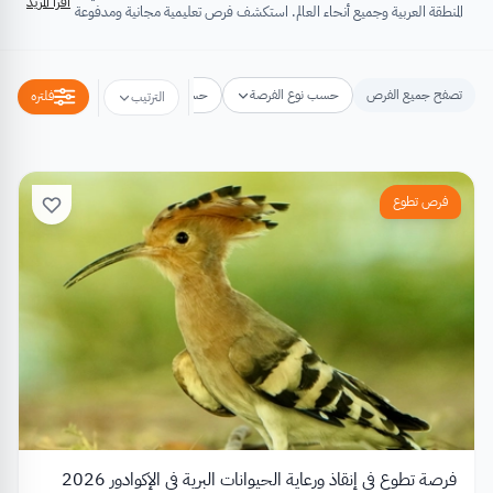
اقرأ المزيد
المنطقة العربية وجميع أنحاء العالم. استكشف فرص تعليمية مجانية ومدفوعة
تشتمل على منح دراسية، فرص تبادل ثقافي، فرص تطوع، ورش عمل،
مسابقات وجوائز، فعاليات ومؤتمرات، تُسهِم كلها في تطوير الذات وتعزيز
الخبرات وبناء القدرات.
تصفح جميع الفرص
حسب نوع الفرصة
حسب مكان الفرصة
حسب التخص
فلتره
الترتيب
فرص تطوع
فرصة تطوع في إنقاذ ورعاية الحيوانات البرية في الإكوادور 2026