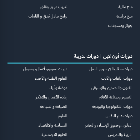
منح مالية
تدريب مهني وتقني
منح دراسية
برامج تبادل ثقافي و اقامات
جوائز ومسابقات
دورات أون لاين | دورات تدريبة
دورات مطلوبة في سوق العمل
دورات تسويق، أعمال، وتمويل
دورات اللغات والأدب
العلوم الطبية والأحياء
الفنون والتصميم والموسيقى
موضة وأزياء
التصوير وصناعة الأفلام
ريادة الأعمال والابتكار
دورات التكنولوجيا والبرمجة
الضيافة والسياحة
دورات علم النفس
العلوم
القانون وحقوق الإنسان والجندر
السياسة والاقتصاد
التربية والتدريس
العلوم الاجتماعية