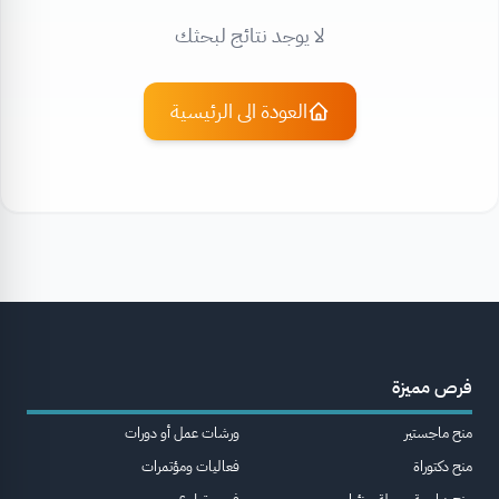
لا يوجد نتائج لبحثك
العودة الى الرئيسية
فرص مميزة
منح ماجستير
ورشات عمل أو دورات
منح دكتوراة
فعاليات ومؤتمرات