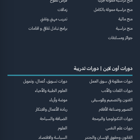
منح دراسية ممولة جزئيا
فرص تطوع
منح دراسية ممولة بالكامل
زمالات
منح مالية
تدريب مهني وتقني
منح دراسية
برامج تبادل ثقافي و اقامات
جوائز ومسابقات
دورات أون لاين | دورات تدريبة
دورات مطلوبة في سوق العمل
دورات تسويق، أعمال، وتمويل
دورات اللغات والأدب
العلوم الطبية والأحياء
الفنون والتصميم والموسيقى
موضة وأزياء
التصوير وصناعة الأفلام
ريادة الأعمال والابتكار
دورات التكنولوجيا والبرمجة
الضيافة والسياحة
دورات علم النفس
العلوم
القانون وحقوق الإنسان والجندر
السياسة والاقتصاد