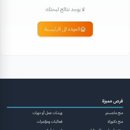
لا يوجد نتائج لبحثك
العودة الى الرئيسية
فرص مميزة
منح ماجستير
ورشات عمل أو دورات
منح دكتوراة
فعاليات ومؤتمرات