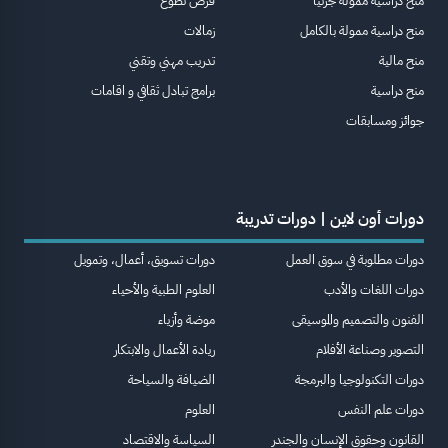
منح دراسية ممولة جزئيا
فرص تطوع
منح دراسية ممولة بالكامل
زمالات
منح مالية
تدريب مهني وتقني
منح دراسية
برامج تبادل ثقافي و اقامات
جوائز ومسابقات
دورات أون لاين | دورات تدريبة
دورات مطلوبة في سوق العمل
دورات تسويق، أعمال، وتمويل
دورات اللغات والأدب
العلوم الطبية والأحياء
الفنون والتصميم والموسيقى
موضة وأزياء
التصوير وصناعة الأفلام
ريادة الأعمال والابتكار
دورات التكنولوجيا والبرمجة
الضيافة والسياحة
دورات علم النفس
العلوم
القانون وحقوق الإنسان والجندر
السياسة والاقتصاد