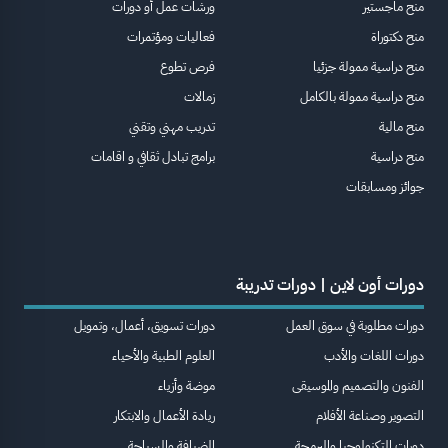
منح ماجستير
ورشات عمل أو دورات
منح دكتوراة
فعاليات ومؤتمرات
منح دراسية ممولة جزئيا
فرص تطوع
منح دراسية ممولة بالكامل
زمالات
منح مالية
تدريب مهني وتقني
منح دراسية
برامج تبادل ثقافي و اقامات
جوائز ومسابقات
دورات أون لاين | دورات تدريبة
دورات مطلوبة في سوق العمل
دورات تسويق، أعمال، وتمويل
دورات اللغات والأدب
العلوم الطبية والأحياء
الفنون والتصميم والموسيقى
موضة وأزياء
التصوير وصناعة الأفلام
ريادة الأعمال والابتكار
دورات التكنولوجيا والبرمجة
الضيافة والسياحة