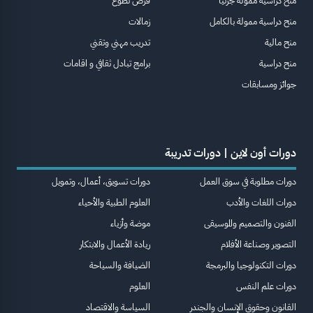
منح دراسية ممولة جزئيا
فرص تطوع
منح دراسية ممولة بالكامل
زمالات
منح مالية
تدريب مهني وتقني
منح دراسية
برامج تبادل ثقافي و اقامات
جوائز ومسابقات
دورات أون لاين | دورات تدريبة
دورات مطلوبة في سوق العمل
دورات تسويق، أعمال، وتمويل
دورات اللغات والأدب
العلوم الطبية والأحياء
الفنون والتصميم والموسيقى
موضة وأزياء
التصوير وصناعة الأفلام
ريادة الأعمال والابتكار
دورات التكنولوجيا والبرمجة
الضيافة والسياحة
دورات علم النفس
العلوم
القانون وحقوق الإنسان والجندر
السياسة والاقتصاد