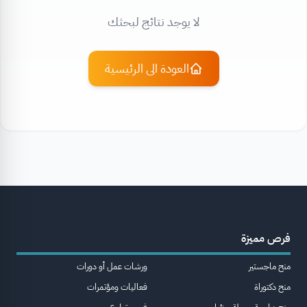
لا يوجد نتائج لبحثك
العودة الى الرئيسية
فرص مميزة
منح ماجستير
ورشات عمل أو دورات
منح دكتوراة
فعاليات ومؤتمرات