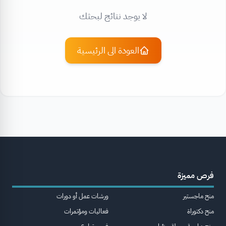
لا يوجد نتائج لبحثك
العودة الى الرئيسية
فرص مميزة
منح ماجستير
ورشات عمل أو دورات
منح دكتوراة
فعاليات ومؤتمرات