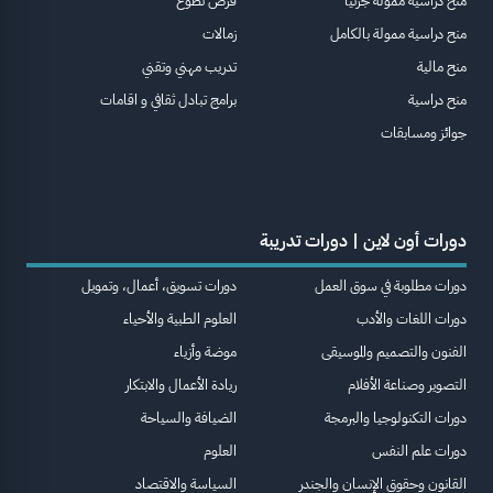
منح دراسية ممولة جزئيا
فرص تطوع
منح دراسية ممولة بالكامل
زمالات
منح مالية
تدريب مهني وتقني
منح دراسية
برامج تبادل ثقافي و اقامات
جوائز ومسابقات
دورات أون لاين | دورات تدريبة
دورات مطلوبة في سوق العمل
دورات تسويق، أعمال، وتمويل
دورات اللغات والأدب
العلوم الطبية والأحياء
الفنون والتصميم والموسيقى
موضة وأزياء
التصوير وصناعة الأفلام
ريادة الأعمال والابتكار
دورات التكنولوجيا والبرمجة
الضيافة والسياحة
دورات علم النفس
العلوم
القانون وحقوق الإنسان والجندر
السياسة والاقتصاد