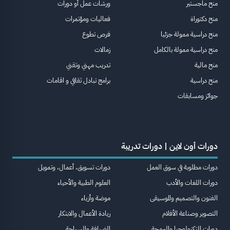
منح ماجستير
ورشات عمل أو دورات
منح دكتوراة
فعاليات ومؤتمرات
منح دراسية ممولة جزئيا
فرص تطوع
منح دراسية ممولة بالكامل
زمالات
منح مالية
تدريب مهني وتقني
منح دراسية
برامج تبادل ثقافي و اقامات
جوائز ومسابقات
دورات أون لاين | دورات تدريبة
دورات مطلوبة في سوق العمل
دورات تسويق، أعمال، وتمويل
دورات اللغات والأدب
العلوم الطبية والأحياء
الفنون والتصميم والموسيقى
موضة وأزياء
التصوير وصناعة الأفلام
ريادة الأعمال والابتكار
دورات التكنولوجيا والبرمجة
الضيافة والسياحة