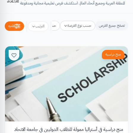
اقرأ المزيد
المنطقة العربية وجميع أنحاء العالم. استكشف فرص تعليمية مجانية ومدفوعة
تشتمل على منح دراسية، فرص تبادل ثقافي، فرص تطوع، ورش عمل،
مسابقات وجوائز، فعاليات ومؤتمرات، تُسهِم كلها في تطوير الذات وتعزيز
الخبرات وبناء القدرات.
تصفح جميع الفرص
حسب نوع الفرصة
حسب مكان الفرصة
حسب التخص
فلتره
الترتيب
منح دراسية
منح دراسية في أستراليا ممولة للطلاب الدوليين في جامعة الاتحاد