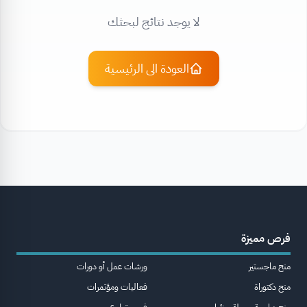
لا يوجد نتائج لبحثك
العودة الى الرئيسية
فرص مميزة
منح ماجستير
ورشات عمل أو دورات
منح دكتوراة
فعاليات ومؤتمرات