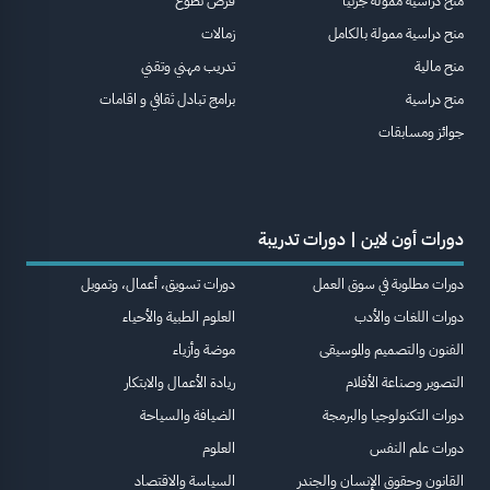
منح دراسية ممولة جزئيا
فرص تطوع
منح دراسية ممولة بالكامل
زمالات
منح مالية
تدريب مهني وتقني
منح دراسية
برامج تبادل ثقافي و اقامات
جوائز ومسابقات
دورات أون لاين | دورات تدريبة
دورات مطلوبة في سوق العمل
دورات تسويق، أعمال، وتمويل
دورات اللغات والأدب
العلوم الطبية والأحياء
الفنون والتصميم والموسيقى
موضة وأزياء
التصوير وصناعة الأفلام
ريادة الأعمال والابتكار
دورات التكنولوجيا والبرمجة
الضيافة والسياحة
دورات علم النفس
العلوم
القانون وحقوق الإنسان والجندر
السياسة والاقتصاد