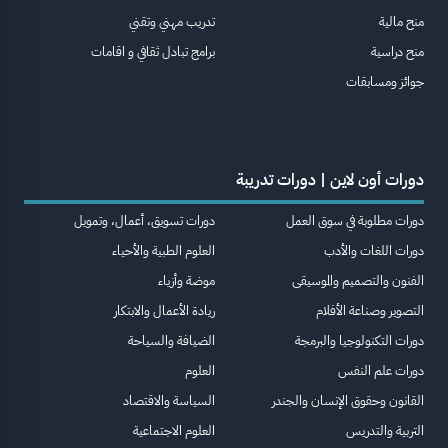
منح مالية
تدريب مهني وتقني
منح دراسية
برامج تبادل ثقافي و اقامات
جوائز ومسابقات
دورات أون لاين | دورات تدريبة
دورات مطلوبة في سوق العمل
دورات تسويق، أعمال، وتمويل
دورات اللغات والأدب
العلوم الطبية والأحياء
الفنون والتصميم والموسيقى
موضة وأزياء
التصوير وصناعة الأفلام
ريادة الأعمال والابتكار
دورات التكنولوجيا والبرمجة
الضيافة والسياحة
دورات علم النفس
العلوم
القانون وحقوق الإنسان والجندر
السياسة والاقتصاد
التربية والتدريس
العلوم الاجتماعية