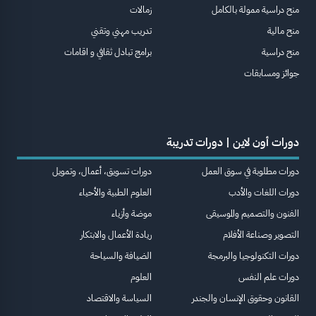
منح دراسية ممولة بالكامل
زمالات
منح مالية
تدريب مهني وتقني
منح دراسية
برامج تبادل ثقافي و اقامات
جوائز ومسابقات
دورات أون لاين | دورات تدريبة
دورات مطلوبة في سوق العمل
دورات تسويق، أعمال، وتمويل
دورات اللغات والأدب
العلوم الطبية والأحياء
الفنون والتصميم والموسيقى
موضة وأزياء
التصوير وصناعة الأفلام
ريادة الأعمال والابتكار
دورات التكنولوجيا والبرمجة
الضيافة والسياحة
دورات علم النفس
العلوم
القانون وحقوق الإنسان والجندر
السياسة والاقتصاد