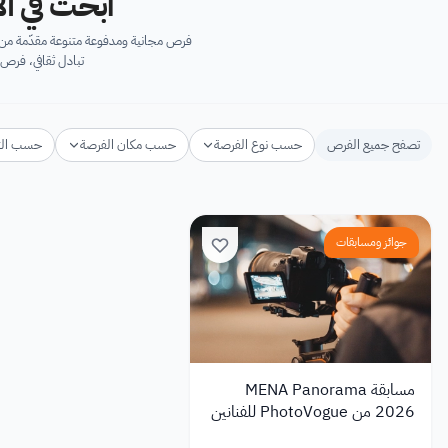
ابحث في آل
فرص مجانية ومدفوعة متنوعة مقدّمة من ك
تبادل ثقافي، فرص 
تصفح جميع الفرص
حسب نوع الفرصة
حسب مكان الفرصة
حسب ال
جوائز ومسابقات
مسابقة MENA Panorama
2026 من PhotoVogue للفنانين
بجوائز تصل إلى 8,000 دولار