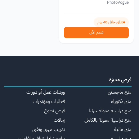
PhotoVogue
تغلق خلال 48 يوم
تقدم الآن
فرص مميزة
منح ماجستير
ورشات عمل أو دورات
منح دكتوراة
فعاليات ومؤتمرات
منح دراسية ممولة جزئيا
فرص تطوع
منح دراسية ممولة بالكامل
زمالات
منح مالية
تدريب مهني وتقني
منح دراسية
برامج تبادل ثقافي و اقامات