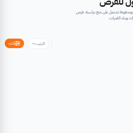
أول للفرص
ية ومدفوعة تشتمل على منح دراسية، فرص
ت وبناء القدرات.
فلتره
الترتيب