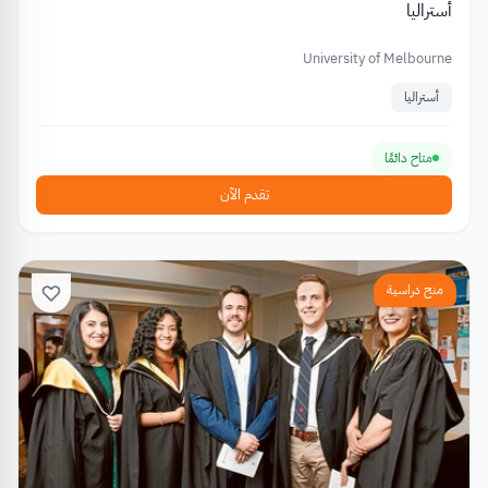
أستراليا
University of Melbourne
أستراليا
متاح دائمًا
تقدم الآن
منح دراسية