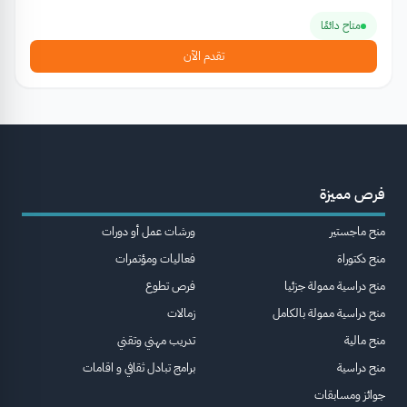
متاح دائمًا
تقدم الآن
فرص مميزة
منح ماجستير
ورشات عمل أو دورات
منح دكتوراة
فعاليات ومؤتمرات
منح دراسية ممولة جزئيا
فرص تطوع
منح دراسية ممولة بالكامل
زمالات
منح مالية
تدريب مهني وتقني
منح دراسية
برامج تبادل ثقافي و اقامات
جوائز ومسابقات