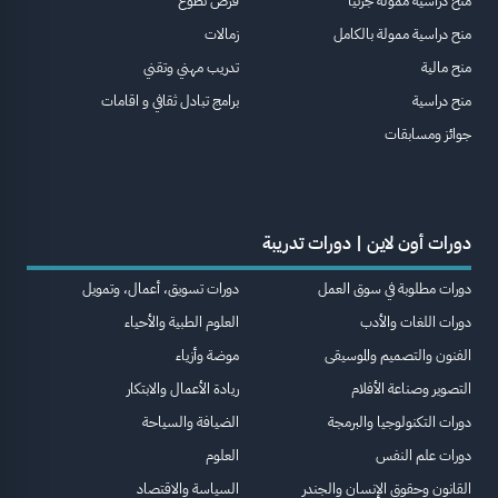
منح دراسية ممولة جزئيا
فرص تطوع
منح دراسية ممولة بالكامل
زمالات
منح مالية
تدريب مهني وتقني
منح دراسية
برامج تبادل ثقافي و اقامات
جوائز ومسابقات
دورات أون لاين | دورات تدريبة
دورات مطلوبة في سوق العمل
دورات تسويق، أعمال، وتمويل
دورات اللغات والأدب
العلوم الطبية والأحياء
الفنون والتصميم والموسيقى
موضة وأزياء
التصوير وصناعة الأفلام
ريادة الأعمال والابتكار
دورات التكنولوجيا والبرمجة
الضيافة والسياحة
دورات علم النفس
العلوم
القانون وحقوق الإنسان والجندر
السياسة والاقتصاد