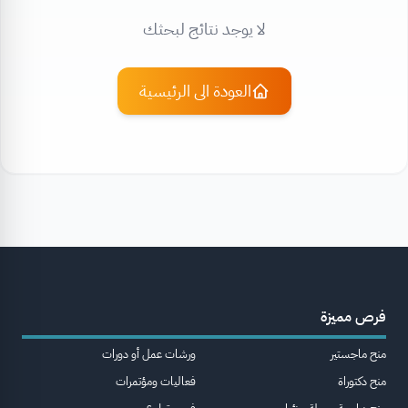
لا يوجد نتائج لبحثك
العودة الى الرئيسية
فرص مميزة
منح ماجستير
ورشات عمل أو دورات
منح دكتوراة
فعاليات ومؤتمرات