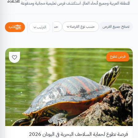
اقرأ المزيد
المنطقة العربية وجميع أنحاء العالم. استكشف فرص تعليمية مجانية ومدفوعة
تشتمل على منح دراسية، فرص تبادل ثقافي، فرص تطوع، ورش عمل،
مسابقات وجوائز، فعاليات ومؤتمرات، تُسهِم كلها في تطوير الذات وتعزيز
الخبرات وبناء القدرات.
تصفح جميع الفرص
حسب نوع الفرصة
حسب مكان الفرصة
حسب التخص
فلتره
الترتيب
فرص تطوع
فرصة تطوع لحماية السلاحف البحرية في اليونان 2026