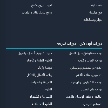
منح مالية
تدريب مهني وتقني
منح دراسية
برامج تبادل ثقافي و اقامات
جوائز ومسابقات
دورات أون لاين | دورات تدريبة
دورات مطلوبة في سوق العمل
دورات تسويق، أعمال، وتمويل
دورات اللغات والأدب
العلوم الطبية والأحياء
الفنون والتصميم والموسيقى
موضة وأزياء
التصوير وصناعة الأفلام
ريادة الأعمال والابتكار
دورات التكنولوجيا والبرمجة
الضيافة والسياحة
دورات علم النفس
العلوم
القانون وحقوق الإنسان والجندر
السياسة والاقتصاد
التربية والتدريس
العلوم الاجتماعية