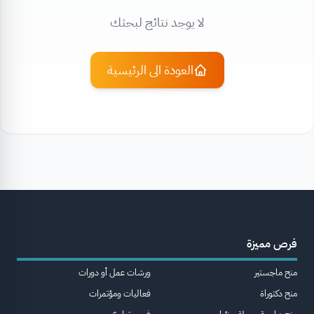
لا يوجد نتائج لبحثك
العودة الى الرئيسية
فرص مميزة
منح ماجستير
ورشات عمل أو دورات
منح دكتوراة
فعاليات ومؤتمرات