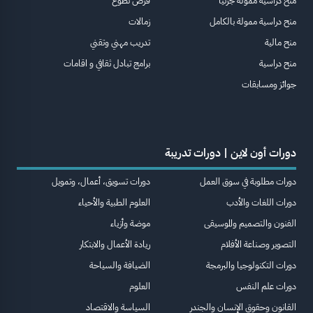
منح دراسية ممولة جزئيا
فرص تطوع
منح دراسية ممولة بالكامل
زمالات
منح مالية
تدريب مهني وتقني
منح دراسية
برامج تبادل ثقافي و اقامات
جوائز ومسابقات
دورات أون لاين | دورات تدريبة
دورات مطلوبة في سوق العمل
دورات تسويق، أعمال، وتمويل
دورات اللغات والأدب
العلوم الطبية والأحياء
الفنون والتصميم والموسيقى
موضة وأزياء
التصوير وصناعة الأفلام
ريادة الأعمال والابتكار
دورات التكنولوجيا والبرمجة
الضيافة والسياحة
دورات علم النفس
العلوم
القانون وحقوق الإنسان والجندر
السياسة والاقتصاد