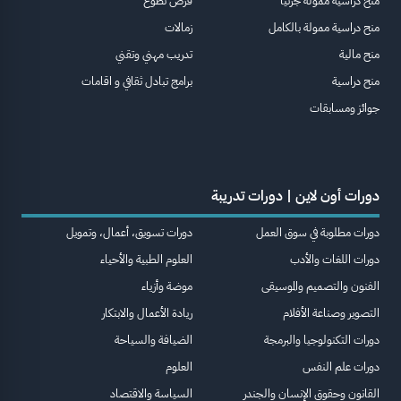
منح دراسية ممولة جزئيا
فرص تطوع
منح دراسية ممولة بالكامل
زمالات
منح مالية
تدريب مهني وتقني
منح دراسية
برامج تبادل ثقافي و اقامات
جوائز ومسابقات
دورات أون لاين | دورات تدريبة
دورات مطلوبة في سوق العمل
دورات تسويق، أعمال، وتمويل
دورات اللغات والأدب
العلوم الطبية والأحياء
الفنون والتصميم والموسيقى
موضة وأزياء
التصوير وصناعة الأفلام
ريادة الأعمال والابتكار
دورات التكنولوجيا والبرمجة
الضيافة والسياحة
دورات علم النفس
العلوم
القانون وحقوق الإنسان والجندر
السياسة والاقتصاد