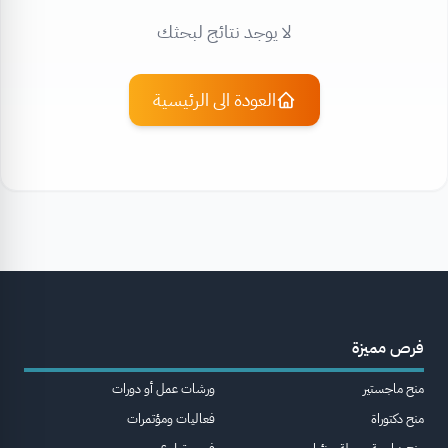
لا يوجد نتائج لبحثك
العودة الى الرئيسية
فرص مميزة
منح ماجستير
ورشات عمل أو دورات
منح دكتوراة
فعاليات ومؤتمرات