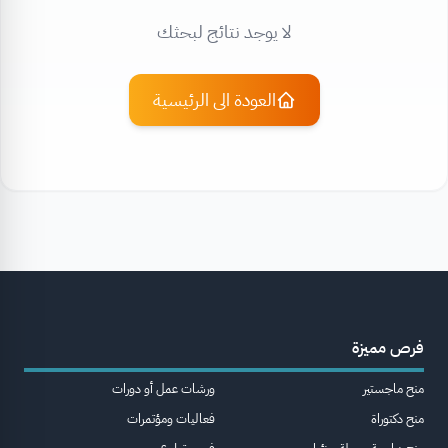
لا يوجد نتائج لبحثك
العودة الى الرئيسية
فرص مميزة
منح ماجستير
ورشات عمل أو دورات
منح دكتوراة
فعاليات ومؤتمرات