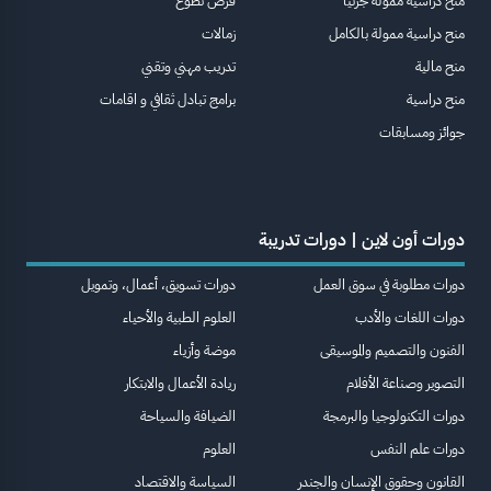
منح دراسية ممولة جزئيا
فرص تطوع
منح دراسية ممولة بالكامل
زمالات
منح مالية
تدريب مهني وتقني
منح دراسية
برامج تبادل ثقافي و اقامات
جوائز ومسابقات
دورات أون لاين | دورات تدريبة
دورات مطلوبة في سوق العمل
دورات تسويق، أعمال، وتمويل
دورات اللغات والأدب
العلوم الطبية والأحياء
الفنون والتصميم والموسيقى
موضة وأزياء
التصوير وصناعة الأفلام
ريادة الأعمال والابتكار
دورات التكنولوجيا والبرمجة
الضيافة والسياحة
دورات علم النفس
العلوم
القانون وحقوق الإنسان والجندر
السياسة والاقتصاد