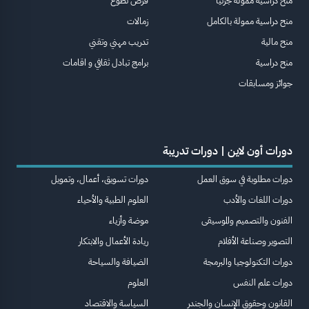
منح دراسية ممولة جزئيا
فرص تطوع
منح دراسية ممولة بالكامل
زمالات
منح مالية
تدريب مهني وتقني
منح دراسية
برامج تبادل ثقافي و اقامات
جوائز ومسابقات
دورات أون لاين | دورات تدريبة
دورات مطلوبة في سوق العمل
دورات تسويق، أعمال، وتمويل
دورات اللغات والأدب
العلوم الطبية والأحياء
الفنون والتصميم والموسيقى
موضة وأزياء
التصوير وصناعة الأفلام
ريادة الأعمال والابتكار
دورات التكنولوجيا والبرمجة
الضيافة والسياحة
دورات علم النفس
العلوم
القانون وحقوق الإنسان والجندر
السياسة والاقتصاد