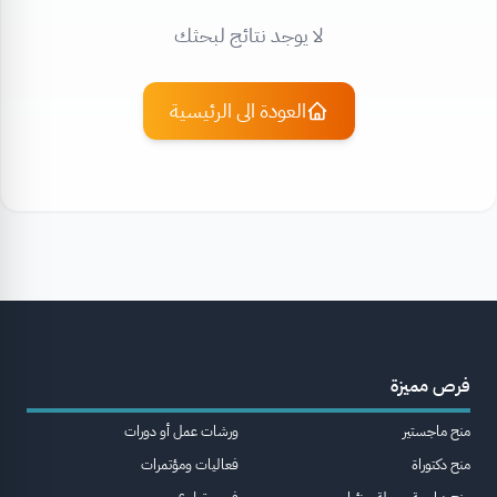
لا يوجد نتائج لبحثك
العودة الى الرئيسية
فرص مميزة
منح ماجستير
ورشات عمل أو دورات
منح دكتوراة
فعاليات ومؤتمرات