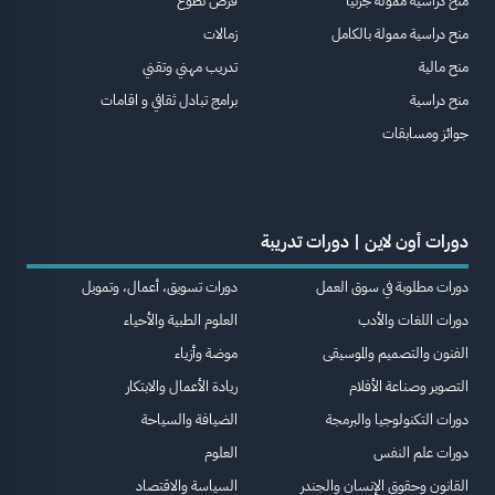
منح دراسية ممولة جزئيا
فرص تطوع
منح دراسية ممولة بالكامل
زمالات
منح مالية
تدريب مهني وتقني
منح دراسية
برامج تبادل ثقافي و اقامات
جوائز ومسابقات
دورات أون لاين | دورات تدريبة
دورات مطلوبة في سوق العمل
دورات تسويق، أعمال، وتمويل
دورات اللغات والأدب
العلوم الطبية والأحياء
الفنون والتصميم والموسيقى
موضة وأزياء
التصوير وصناعة الأفلام
ريادة الأعمال والابتكار
دورات التكنولوجيا والبرمجة
الضيافة والسياحة
دورات علم النفس
العلوم
القانون وحقوق الإنسان والجندر
السياسة والاقتصاد