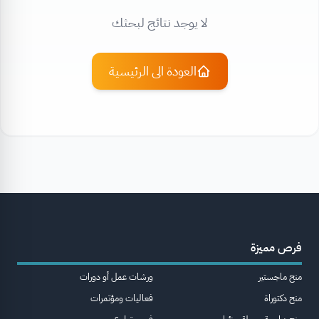
لا يوجد نتائج لبحثك
العودة الى الرئيسية
فرص مميزة
منح ماجستير
ورشات عمل أو دورات
منح دكتوراة
فعاليات ومؤتمرات