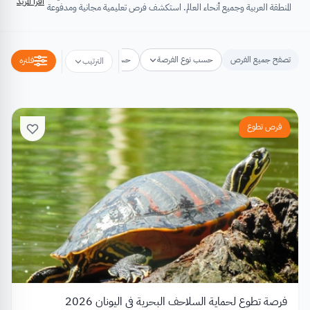
اقرأ المزيد
المنطقة العربية وجميع أنحاء العالم. استكشف فرص تعليمية مجانية ومدفوعة
تشتمل على منح دراسية، فرص تبادل ثقافي، فرص تطوع، ورش عمل،
مسابقات وجوائز، فعاليات ومؤتمرات، تُسهِم كلها في تطوير الذات وتعزيز
الخبرات وبناء القدرات.
تصفح جميع الفرص
حسب نوع الفرصة
حسب مكان الفرصة
حسب التخص
فلتره
الترتيب
فرص تطوع
فرصة تطوع لحماية السلاحف البحرية في اليونان 2026