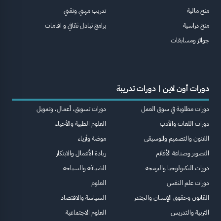
منح مالية
تدريب مهني وتقني
منح دراسية
برامج تبادل ثقافي و اقامات
جوائز ومسابقات
دورات أون لاين | دورات تدريبة
دورات مطلوبة في سوق العمل
دورات تسويق، أعمال، وتمويل
دورات اللغات والأدب
العلوم الطبية والأحياء
الفنون والتصميم والموسيقى
موضة وأزياء
التصوير وصناعة الأفلام
ريادة الأعمال والابتكار
دورات التكنولوجيا والبرمجة
الضيافة والسياحة
دورات علم النفس
العلوم
القانون وحقوق الإنسان والجندر
السياسة والاقتصاد
التربية والتدريس
العلوم الاجتماعية