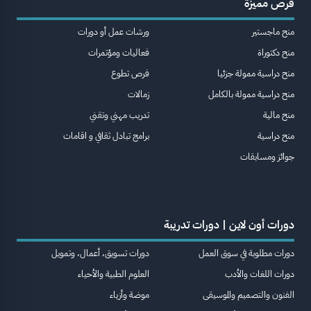
فرص مميزة
منح ماجستير
ورشات عمل أو دورات
منح دكتوراة
فعاليات ومؤتمرات
منح دراسية ممولة جزئيا
فرص تطوع
منح دراسية ممولة بالكامل
زمالات
منح مالية
تدريب مهني وتقني
منح دراسية
برامج تبادل ثقافي و اقامات
جوائز ومسابقات
دورات أون لاين | دورات تدريبة
دورات مطلوبة في سوق العمل
دورات تسويق، أعمال، وتمويل
دورات اللغات والأدب
العلوم الطبية والأحياء
الفنون والتصميم والموسيقى
موضة وأزياء