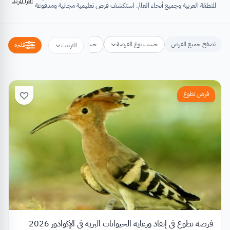
اقرأ المزيد
المنطقة العربية وجميع أنحاء العالم. استكشف فرص تعليمية مجانية ومدفوعة
تشتمل على منح دراسية، فرص تبادل ثقافي، فرص تطوع، ورش عمل،
مسابقات وجوائز، فعاليات ومؤتمرات، تُسهِم كلها في تطوير الذات وتعزيز
الخبرات وبناء القدرات.
تصفح جميع الفرص
حسب نوع الفرصة
حسب مكان الفرصة
حسب التخص
فلتره
الترتيب
فرص تطوع
فرصة تطوع في إنقاذ ورعاية الحيوانات البرية في الإكوادور 2026