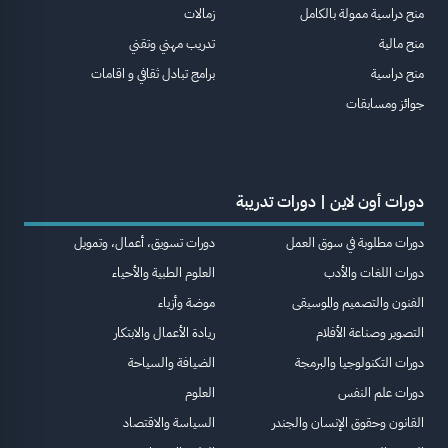
منح دراسية ممولة بالكامل
زمالات
منح مالية
تدريب مهني وتقني
منح دراسية
برامج تبادل ثقافي و اقامات
جوائز ومسابقات
دورات أون لاين | دورات تدريبة
دورات مطلوبة في سوق العمل
دورات تسويق، أعمال، وتمويل
دورات اللغات والأدب
العلوم الطبية والأحياء
الفنون والتصميم والموسيقى
موضة وأزياء
التصوير وصناعة الأفلام
ريادة الأعمال والابتكار
دورات التكنولوجيا والبرمجة
الضيافة والسياحة
دورات علم النفس
العلوم
القانون وحقوق الإنسان والجندر
السياسة والاقتصاد