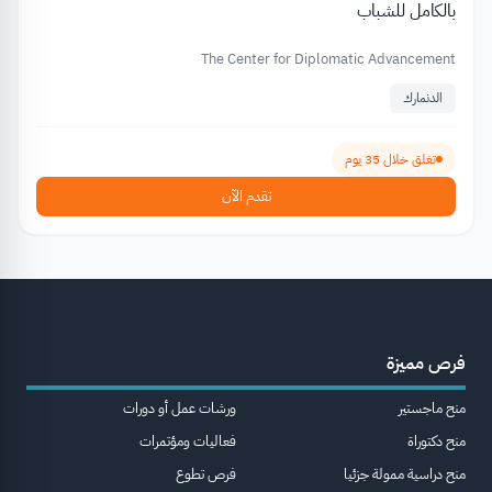
بالكامل للشباب
The Center for Diplomatic Advancement
الدنمارك
تغلق خلال 35 يوم
تقدم الآن
فرص مميزة
منح ماجستير
ورشات عمل أو دورات
منح دكتوراة
فعاليات ومؤتمرات
منح دراسية ممولة جزئيا
فرص تطوع