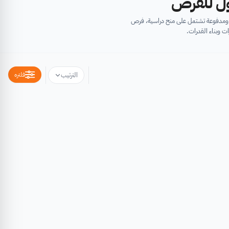
أول للفرص
ية ومدفوعة تشتمل على منح دراسية، فرص
ت وبناء القدرات.
فلتره
الترتيب