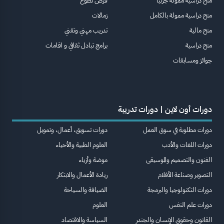
منح دراسية ممولة جزئيا
فرص تطوع
منح دراسية ممولة بالكامل
زمالات
منح مالية
تدريب مهني وتقني
منح دراسية
برامج تبادل ثقافي و اقامات
جوائز ومسابقات
دورات أون لاين | دورات تدريبة
دورات مطلوبة في سوق العمل
دورات تسويق، أعمال، وتمويل
دورات اللغات والأدب
العلوم الطبية والأحياء
الفنون والتصميم والموسيقى
موضة وأزياء
التصوير وصناعة الأفلام
ريادة الأعمال والابتكار
دورات التكنولوجيا والبرمجة
الضيافة والسياحة
دورات علم النفس
العلوم
القانون وحقوق الإنسان والجندر
السياسة والاقتصاد