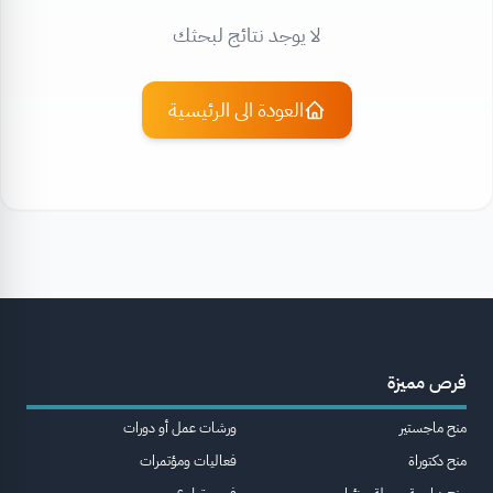
لا يوجد نتائج لبحثك
العودة الى الرئيسية
فرص مميزة
منح ماجستير
ورشات عمل أو دورات
منح دكتوراة
فعاليات ومؤتمرات