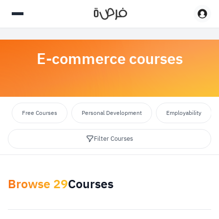
E-commerce courses
Free Courses
Personal Development
Employability
Filter Courses
Browse
29
Courses
Apply Filters
reset
Select category