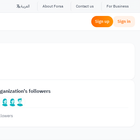
العربية
About Forsa
Contact us
For Business
Sign up
Sign in
ganization's followers
llowers