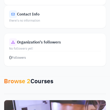
Contact Info
there's no information
Organization's followers
No followers yet!
0
Followers
Browse
2
Courses