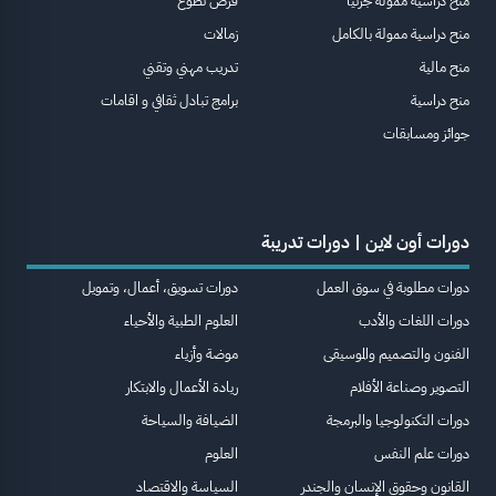
منح دراسية ممولة جزئيا
فرص تطوع
منح دراسية ممولة بالكامل
زمالات
منح مالية
تدريب مهني وتقني
منح دراسية
برامج تبادل ثقافي و اقامات
جوائز ومسابقات
دورات أون لاين | دورات تدريبة
دورات مطلوبة في سوق العمل
دورات تسويق، أعمال، وتمويل
دورات اللغات والأدب
العلوم الطبية والأحياء
الفنون والتصميم والموسيقى
موضة وأزياء
التصوير وصناعة الأفلام
ريادة الأعمال والابتكار
دورات التكنولوجيا والبرمجة
الضيافة والسياحة
دورات علم النفس
العلوم
القانون وحقوق الإنسان والجندر
السياسة والاقتصاد