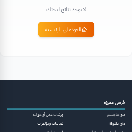
لا يوجد نتائج لبحثك
العودة الى الرئيسية
فرص مميزة
منح ماجستير
ورشات عمل أو دورات
منح دكتوراة
فعاليات ومؤتمرات