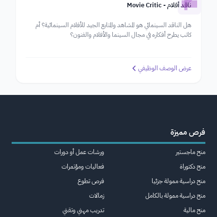
ناقد أفلام - Movie Critic
هل الناقد السينمائي هو المشاهد والمتابع الجيد للأفلام السينمائية؟ أم
كاتب يطرح أفكاره في مجال السينما والأفلام والفنون؟
عرض الوصف الوظيفي
فرص مميزة
منح ماجستير
ورشات عمل أو دورات
منح دكتوراة
فعاليات ومؤتمرات
منح دراسية ممولة جزئيا
فرص تطوع
منح دراسية ممولة بالكامل
زمالات
منح مالية
تدريب مهني وتقني