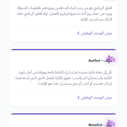
المعلق الرياضي هو من يشد انتباه المشاهدين ويزودهم بالمعلومات المشوقة
ويزيد من حماسهم أثناء تشجيع فريقهم المفضل؛ لولا المعلق الرياضي تفقد
المباراة جزء كبير من الإثارة.
عرض الوصف الوظيفي
مؤلف - Author
تأتي إلى ذهنه فكرة جديدة ثم يُسارع بالتقاط قلمه وورقته من أجل بلورة
الفكرة واستحداثها ثم يكتسب حقوق الملكية للعمل الفني الذي أبدعه فيما
لو كان قصيدة أو كتاب أو حتى مسلسل؛ هذا هو المؤلف!
عرض الوصف الوظيفي
روائي - Novelist