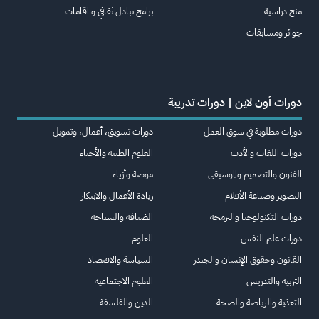
منح دراسية
برامج تبادل ثقافي و اقامات
جوائز ومسابقات
دورات أون لاين | دورات تدريبة
دورات مطلوبة في سوق العمل
دورات تسويق، أعمال، وتمويل
دورات اللغات والأدب
العلوم الطبية والأحياء
الفنون والتصميم والموسيقى
موضة وأزياء
التصوير وصناعة الأفلام
ريادة الأعمال والابتكار
دورات التكنولوجيا والبرمجة
الضيافة والسياحة
دورات علم النفس
العلوم
القانون وحقوق الإنسان والجندر
السياسة والاقتصاد
التربية والتدريس
العلوم الاجتماعية
التغذية والرياضة والصحة
الدين والفلسفة