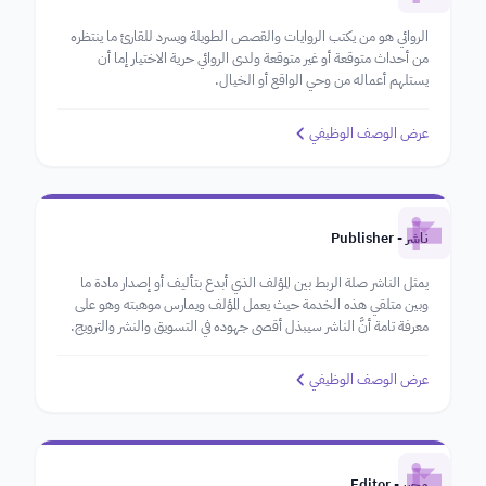
الروائي هو من يكتب الروايات والقصص الطويلة ويسرد للقارئ ما ينتظره
من أحداث متوقعة أو غير متوقعة ولدى الروائي حرية الاختيار إما أن
يستلهم أعماله من وحي الواقع أو الخيال.
عرض الوصف الوظيفي
ناشر - Publisher
يمثل الناشر صلة الربط بين المؤلف الذي أبدع بتأليف أو إصدار مادة ما
وبين متلقي هذه الخدمة حيث يعمل المؤلف ويمارس موهبته وهو على
معرفة تامة أنَّ الناشر سيبذل أقصى جهوده في التسويق والنشر والترويج.
عرض الوصف الوظيفي
محرر - Editor