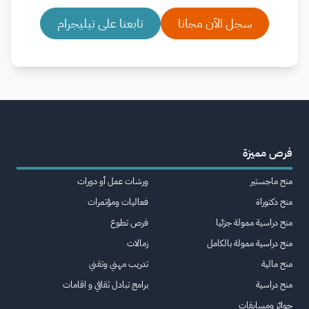
سجل الآن مجانا
تابعنا على تيليجرام
فرص مميزة
منح ماجستير
ورشات عمل أو دورات
منح دكتوراة
فعاليات ومؤتمرات
منح دراسية ممولة جزئيا
فرص تطوع
منح دراسية ممولة بالكامل
زمالات
منح مالية
تدريب مهني وتقني
منح دراسية
برامج تبادل ثقافي و اقامات
جوائز ومسابقات