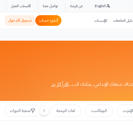
English
عن فرصة
تواصل معنا
لأصحاب العمل
أنشئ حساب
تسجيل الدخول
دليل الجامعات
المؤسسات
اقرأ المزيد
استكشاف شغفك الإبداعي. يمكنك الب...
لإنترنت
البودكاست
لغات البرمجة
التجارة الإلكترونية
تصفية الدورات