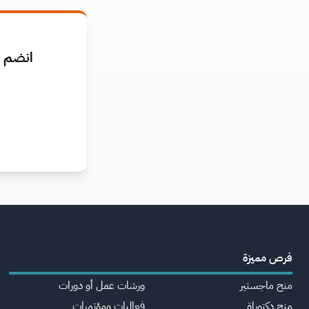
انضم ا
فرص مميزة
منح ماجستير
ورشات عمل أو دورات
منح دكتوراة
فعاليات ومؤتمرات