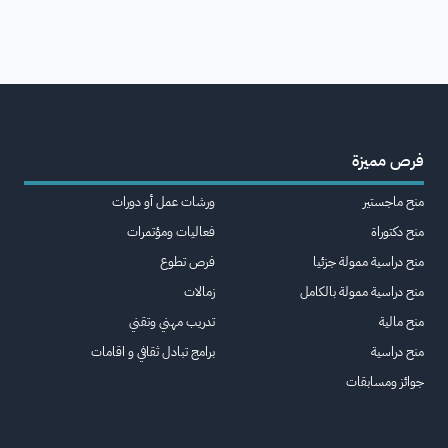
فرص مميزة
منح ماجستير
ورشات عمل أو دورات
منح دكتوراة
فعاليات ومؤتمرات
منح دراسية ممولة جزئيا
فرص تطوع
منح دراسية ممولة بالكامل
زمالات
منح مالية
تدريب مهني وتقني
منح دراسية
برامج تبادل ثقافي و اقامات
جوائز ومسابقات