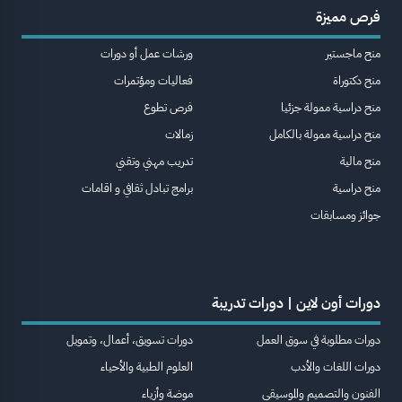
فرص مميزة
منح ماجستير
ورشات عمل أو دورات
منح دكتوراة
فعاليات ومؤتمرات
منح دراسية ممولة جزئيا
فرص تطوع
منح دراسية ممولة بالكامل
زمالات
منح مالية
تدريب مهني وتقني
منح دراسية
برامج تبادل ثقافي و اقامات
جوائز ومسابقات
دورات أون لاين | دورات تدريبة
دورات مطلوبة في سوق العمل
دورات تسويق، أعمال، وتمويل
دورات اللغات والأدب
العلوم الطبية والأحياء
الفنون والتصميم والموسيقى
موضة وأزياء