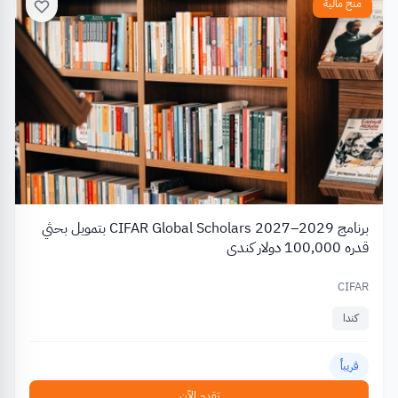
منح مالية
برنامج CIFAR Global Scholars 2027–2029 بتمويل بحثي
قدره 100,000 دولار كندي
CIFAR
كندا
قريباً
تقدم الآن