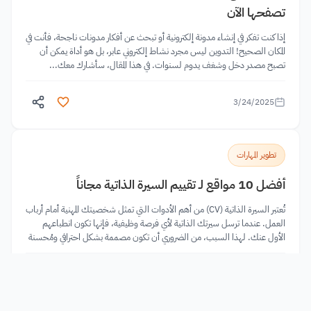
تصفحها الآن
إذا كنت تفكر في إنشاء مدونة إلكترونية أو تبحث عن أفكار مدونات ناجحة، فأنت في
المكان الصحيح! التدوين ليس مجرد نشاط إلكتروني عابر، بل هو أداة يمكن أن
تصبح مصدر دخل وشغف يدوم لسنوات. في هذا المقال، سأشارك معك...
3/24/2025
تطوير المهارات
أفضل 10 مواقع لـ تقييم السيرة الذاتية مجاناً
تُعتبر السيرة الذاتية (CV) من أهم الأدوات التي تمثل شخصيتك المهنية أمام أرباب
العمل. عندما ترسل سيرتك الذاتية لأي فرصة وظيفية، فإنها تكون انطباعهم
الأول عنك. لهذا السبب، من الضروري أن تكون مصممة بشكل احترافي ومُحسنة
لتبرز مهاراتك وخبراتك...
3/24/2025