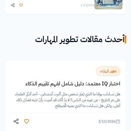
٢٩‏/١‏/٢٠٢٦
أحدث مقالات تطوير المهارات
تطوير المهارات
اختبار IQ معتمد: دليل شامل لفهم تقييم الذكاء
هل تساءلت يومًا ما الذي يُميّز شخص مثل ألبرت أينشتاين - أحد أذكى العلماء
على مر التاريخ - عن غيره من الناس؟ لا بدّ أنّك قد أجبت بأنّ لديه مُعدّل ذكاء
أعلى، ولكن هل تساءلت ما الذي يعنيه المُصطلح
3/10/2026