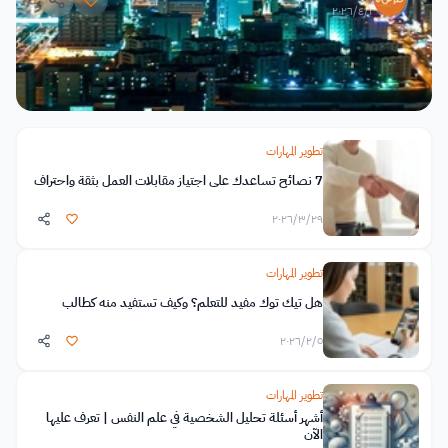
١‏/٤‏/٢٠٢٦
تطوير المهارات
7 نصائح تساعدك على اجتياز مقابلات العمل بثقة واحتراف
٢٩‏/٣‏/٢٠٢٦
تطوير المهارات
هل تيك توك مفيد للتعلم؟ وكيف تستفيد منه كطالب
٥‏/٢‏/٢٠٢٦
تطوير المهارات
أشهر أسئلة تحليل الشخصية في علم النفس | تعرف عليها
الآن