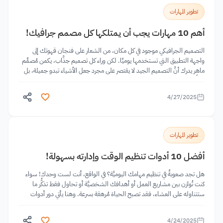
تطوير المهارات
أهم 10 مهارات يجب أن يمتلكها كل مصمم جرافيك!
التصميم الجرافيكي موجود في كل مكان، من الشعار على فنجان قهوتك إلى
واجهة التطبيق التي تستخدمها يوميًا. لكن وراء كل تصميم جذَّاب، يكمن مُصمِّم
ماهر يدرك أنَّ التصميم الجيد لا يقتصر على مجرد جعل الأشياء تبدو جميلة، بل
يتعلَّق
4/27/2025
تطوير المهارات
أفضل 10 أدوات تنظيم الوقت وإدارته بسهولة!
هل تجد صعوبةً في تنظيم مهامك اليوميَّة؟ في الواقع، أنت لست وحدك! سواء
كنت تُوازن بين مشاريع العمل أو أهدافك الشخصيَّة أو تحاول فقط تذكُّر ما
ستتناوله على العشاء، فقد تصبح الحياة مُرهقة بسرعة. وهنا يأتي دور أدوات
تنظيم...
4/24/2025