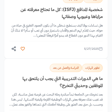
شخصية المدافع (ISFJ): كل ما تحتاج معرفته عن
مزاياها وعيوبها وصفاتها
هل تساءلت يومًا كيف يستطيع شخصٌ ما أن يكون العمود الفقري في حياة من
حوله، حيث يُقدّم لهم الدعم والأمان باستمرار دون أي تعب أو سأم؟ لا شكّ أنّ
القيام بهذا الدور دون انقطاع قد يبدو أمرًا مُرهقًا للبعض!...
5/27/2025
تطوير المهارات
الدراسة والعمل عن بعد
ما هي الدورات التدريبية التي يجب أن يلتحق بها
الموظفين وحديثي التخرج؟
بعد تخرجك من الجامعة تبدأ مباشرة رحلة البحث عن فرصة عمل مناسبة، لكن
قد تغيب عنك معرفة بعض المهارات الوظيفية اللازمة وكيفية اكتسابها. ليس هذا
وحسب، بل حتى بعد العثور على وظيفة أحلامك التي تتمناها والفوز بعقد عمل...