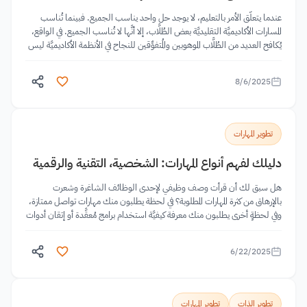
عندما يتعلَّق الأمر بالتعليم، لا يوجد حل واحد يناسب الجميع. فبينما تُناسب
المسارات الأكاديميَّة التقليديَّة بعض الطُلَّاب، إلا أنَّها لا تُناسب الجميع. في الواقع،
يُكافح العديد من الطُلَّاب الموهوبين والمُتفوِّقين للنجاح في الأنظمة الأكاديميَّة ليس
بسبب نقص الكفاءة لديهم،...
8/6/2025
تطوير المهارات
دليلك لفهم أنواع المهارات: الشخصية، التقنية والرقمية
هل سبق لك أن قرأت وصف وظيفي لإحدى الوظائف الشاغرة وشعرت
بالإرهاق من كثرة المهارات المطلوبة؟ في لحظة يطلبون منك مهارات تواصل ممتازة،
وفي لحظةٍ أخرى يطلبون منك معرفة كيفيَّة استخدام برامج مُعقَّدة أو إتقان أدوات
رقميَّة لم تسمع...
6/22/2025
تطوير الذات
تطوير المهارات