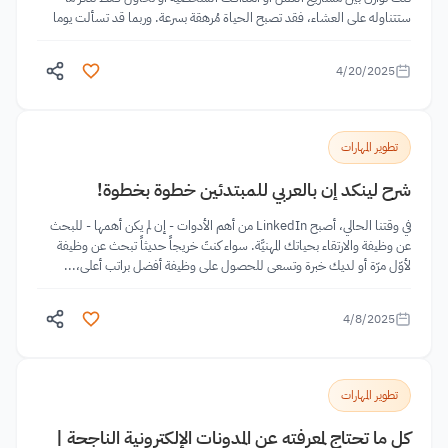
ستتناوله على العشاء، فقد تصبح الحياة مُرهقة بسرعة. وربما قد تسألت يوما
ما...
4/20/2025
تطوير المهارات
شرح لينكد إن بالعربي للمبتدئين خطوة بخطوة!
في وقتنا الحالي، أصبح LinkedIn من أهم الأدوات - إن لم يكن أهمها - للبحث
عن وظيفة والارتقاء بحياتك المهنيَّة. سواء كنتَ خريجاً حديثاً تبحث عن وظيفة
لأوّل مرّة أو لديك خبرة وتسعى للحصول على وظيفة أفضل براتب أعلى،...
4/8/2025
تطوير المهارات
كل ما تحتاج لمعرفته عن المدونات الإلكترونية الناجحة |