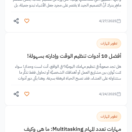
ماهر يدرك أنَّ التصميم الجيد لا يقتصر على مجرد جعل الأشياء تبدو جميلة، بل
يتعلَّق
4/27/2025
تطوير المهارات
أفضل 10 أدوات تنظيم الوقت وإدارته بسهولة!
هل تجد صعوبةً في تنظيم مهامك اليوميَّة؟ في الواقع، أنت لست وحدك! سواء
كنت تُوازن بين مشاريع العمل أو أهدافك الشخصيَّة أو تحاول فقط تذكُّر ما
ستتناوله على العشاء، فقد تصبح الحياة مُرهقة بسرعة. وهنا يأتي دور أدوات
تنظيم...
4/24/2025
تطوير المهارات
مهارات تعدد المهام Multitasking: ما هي وكيف