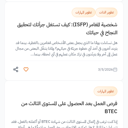
تطوير الذات
تطوير المهارات
شخصية المغامر (ISFP): كيف تستغل جرأتك لتحقيق
النجاح في حياتك
هل تساءلت يومًا ما الذي يجعل بعض الأشخاص مُغامرين بالفطرة، بينما قد
يتردد آخرون في أخذ أي خطوة جريئة في حياتهم؟ ولماذا يتنقّل البعض من مجال
عمل إلى آخر ولا يتردّدون في ترك مكان عملهم في أي لحظة، بينما...
3/5/2026
تطوير المهارات
فرص العمل بعد الحصول على المستوى الثالث من
BTEC
إذا كنت ترغب في إكمال المستوى الثالث من شهادة BTEC أو أكملته بالفعل، فقد
تتساءل: ما التالي؟ هل يُمكنني الالتحاق بسوق العمل مباشرةً؟ ما هي أنواع