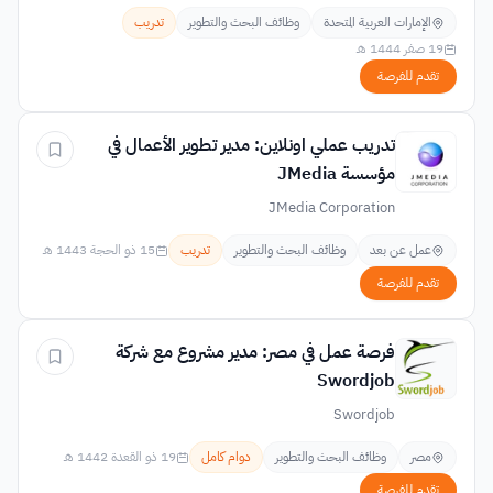
الإمارات العربية المتحدة
وظائف البحث والتطوير
تدريب
19 صفر 1444 هـ
تقدم للفرصة
تدريب عملي اونلاين: مدير تطوير الأعمال في
مؤسسة JMedia
JMedia Corporation
عمل عن بعد
وظائف البحث والتطوير
تدريب
15 ذو الحجة 1443 هـ
تقدم للفرصة
فرصة عمل في مصر: مدير مشروع مع شركة
Swordjob
Swordjob
مصر
وظائف البحث والتطوير
دوام كامل
19 ذو القعدة 1442 هـ
تقدم للفرصة