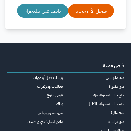
سجل الآن مجانا
تابعنا على تيليجرام
فرص مميزة
منح ماجستير
ورشات عمل أو دورات
منح دكتوراة
فعاليات ومؤتمرات
منح دراسية ممولة جزئيا
فرص تطوع
منح دراسية ممولة بالكامل
زمالات
منح مالية
تدريب مهني وتقني
منح دراسية
برامج تبادل ثقافي و اقامات
جوائز ومسابقات