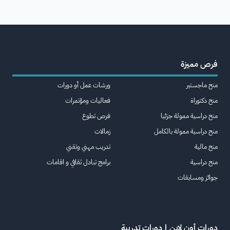
فرص مميزة
منح ماجستير
ورشات عمل أو دورات
منح دكتوراة
فعاليات ومؤتمرات
منح دراسية ممولة جزئيا
فرص تطوع
منح دراسية ممولة بالكامل
زمالات
منح مالية
تدريب مهني وتقني
منح دراسية
برامج تبادل ثقافي و اقامات
جوائز ومسابقات
دورات أون لاين | دورات تدريبة