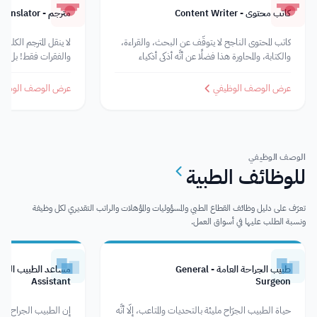
كاتب محتوى - Content Writer
مترجم - Translator
كاتب المحتوى الناجح لا يتوقَّف عن البحث، والقراءة،
لا ينقل المترجم الكلما
والكتابة، والمحاورة هذا فضلًا عن أنَّه أذكى أذكياء
والفقرات فقط! بل ينق
الإنترنت.
ومعتقدات، وأفكار م
لغة إلى أخرى. ولعل الم
عرض الوصف الوظيفي
عرض الوصف الوظيف
بشكل حيادي دون الت
التي قد
الوصف الوظيفي
للوظائف الطبية
تعرّف على دليل وظائف القطاع الطبي والمسؤوليات والمؤهلات والراتب التقديري لكل وظيفة
ونسبة الطلب عليها في أسواق العمل.
طبيب الجراحة العامة - General
Assistant
Surgeon
حياة الطبيب الجرّاح مليئة بالتحديات والمتاعب، إلَّا أنَّه
إن الطبيب الجراح و