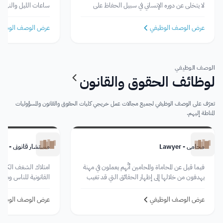
لا يتخلى عن دوره الإنساني في سبيل الحفاظ على
ساعات الليل والنهار
صحة المرضى.
بهدف الحفاظ على صحت
العمليات الجراحية لنا
عرض الوصف الوظيفي
عرض الوصف الوظيف
الوصف الوظيفي
لوظائف الحقوق والقانون
تعرّف على الوصف الوظيفي لجميع مجالات عمل خريجي كليات الحقوق والقانون والمسؤوليات
المناطة إليهم.
محامي - Lawyer
مستشار قانوني - Legal Consultant
فيما قيل عن المحاماة والمحامين أنَّهم يعملون في مهنة
امتلاك الشغف الكبير 
يهدفون من خلالها إلى إظهار الحقائق التي قد تغيب
القانونية للناس ومس
عن ذهن القاضي حيث يُولد المحامي محاميًا أما
القانونية مع وجود ال
القاضي تصنعه الأيام!
المستشار الناجح
عرض الوصف الوظيفي
عرض الوصف الوظيف