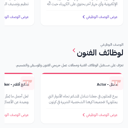
الإلكترونية وأي جهاز آخر يحتوي على الكهرباء حيث أنَّه
تنظيم وتصنيف البيانا
يستطيع فعل الكثير من الأمور التي لا نستطيع القيام
هذا فضلًا عن تنفيذ الم
بها مثل استخدام أجهزة القياس والتشخيص
السكرتير اللبق أنَّه من
عرض الوصف الوظيفي
عرض الوصف الوظيف
المتخصصة لتقييم أداء الأجهزة الكهربائية، والمزيد!
ويُحسن استقبال الآخ
الوصف الوظيفي
لوظائف الفنون
تعرّف على مستقبل الوظائف الفنية ومجالات عمل خريجي الفنون والموسيقى والتصميم.
ممثل - Actor
صانع أفلام - Filmmaker
يبرع الممثلون في جعلنا نتبادل المشاعر تجاه الأدوار التي
لعل أجمل ما يُميِّز مهنة
يمثلونها! فجميعنا كرهنا الشخصية الشريرة في كرتون
وبعيدة عن الأعمال الر
ما وتمنينا النهاية السعيدة لقصة حزينة لشخصية في
فيلم ما!
عرض الوصف الوظيفي
عرض الوصف الوظيف