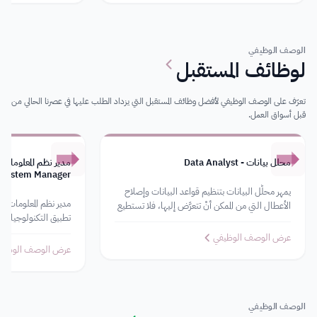
الوصف الوظيفي
لوظائف المستقبل
تعرّف على الوصف الوظيفي لأفضل وظائف المستقبل التي يزداد الطلب عليها في عصرنا الحالي من
قبل أسواق العمل.
محلل بيانات - Data Analyst
System Manager
يمهر محلِّل البيانات بتنظيم قواعد البيانات وإصلاح
الأعطال التي من الممكن أنْ تتعرَّض إليها، فلا تستطيع
تطبيق التكنولوجيا دا
الشركات الاستغناء عن محلل بياناتها بل
الإشراف على أعضاء فري
عرض الوصف الوظيفي
عرض الوصف الوظيف
الوصف الوظيفي