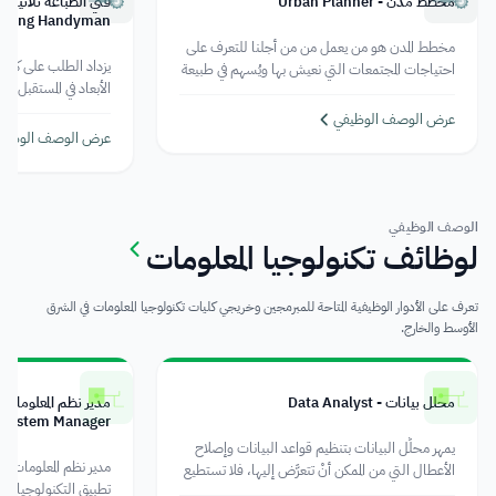
مخطط مدن - Urban Planner
inting Handyman
مخطط المدن هو من يعمل من من أجلنا للتعرف على
يزداد الطلب على كل م
احتياجات المجتمعات التي نعيش بها ويُسهم في طبيعة
الأبعاد في المستقبل ح
عمله المدنية إلى العثور على الحلول المُبتكرة التي تُحسِّن
الأبعاد مُستخدمة في ج
من جودة المرافق التي نستخدمها مثل المدارس
عرض الوصف الوظيفي
والجامعات.
عرض الوصف الوظيف
الوصف الوظيفي
لوظائف تكنولوجيا المعلومات
تعرف على الأدوار الوظيفية المتاحة للمبرمجين وخريجي كليات تكنولوجيا المعلومات في الشرق
الأوسط والخارج.
محلل بيانات - Data Analyst
System Manager
يمهر محلِّل البيانات بتنظيم قواعد البيانات وإصلاح
الأعطال التي من الممكن أنْ تتعرَّض إليها، فلا تستطيع
تطبيق التكنولوجيا دا
الشركات الاستغناء عن محلل بياناتها بل