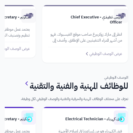
رئيس تنفيذي - Chief Executive
سكرتير - Secretary
Officer
يعتمد عمل موظفي الس
انظر إلى مارك زوكربيرغ صاحب موقع الفيسبوك، فهو
تنظيم وتصنيف البيانا
من أشهر المدراء التنفيذيين على الإطلاق. وأضف إلى
هذا فضلًا عن تنفيذ الم
جانبه ستيف جوبز مؤسِّس شركة Apple الشهيرة
السكرتير اللبق أنَّه من
عرض الوصف الوظيف
ومديرها التنفيذي كذلك. لذا، إنَّ مهمة الرئيس
ويُحسن استقبال الآخ
عرض الوصف الوظيفي
التنفيذي أشبه بلعبة الشطرنج عليه القيام بعض
الأوقات بحركات غير
الوصف الوظيفي
للوظائف المهنية والفنية والتقنية
تعرّف على مختلف الوظائف المهنية والحرفية والتقنية والوصف الوظيفي لكل وظيفة.
فني كهرباء - Electrical Technician
سكرتير - Secretary
فني الكهرباء هو من يُساعدنا في إصلاح الأجهزة
يعتمد عمل موظفي الس