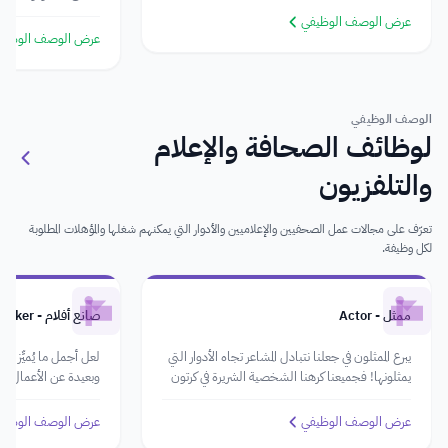
الإشراف على أعضاء فري
عرض الوصف الوظيفي
عرض الوصف الوظيف
الوصف الوظيفي
لوظائف الصحافة والإعلام
والتلفزيون
تعرّف على مجالات عمل الصحفيين والإعلاميين والأدوار التي يمكنهم شغلها والمؤهلات المطلوبة
لكل وظيفة.
ممثل - Actor
صانع أفلام - Filmmaker
يبرع الممثلون في جعلنا نتبادل المشاعر تجاه الأدوار التي
لعل أجمل ما يُميِّز مهنة
يمثلونها! فجميعنا كرهنا الشخصية الشريرة في كرتون
وبعيدة عن الأعمال الر
ما وتمنينا النهاية السعيدة لقصة حزينة لشخصية في
فيلم ما!
عرض الوصف الوظيفي
عرض الوصف الوظيف