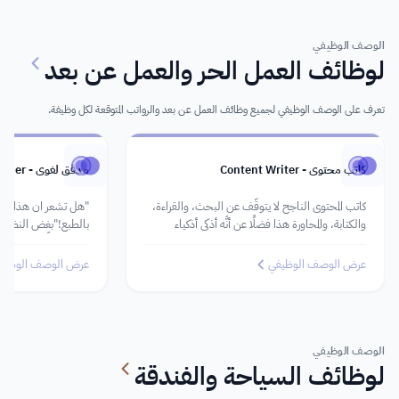
الوصف الوظيفي
لوظائف العمل الحر والعمل عن بعد
تعرف على الوصف الوظيفي لجميع وظائف العمل عن بعد والرواتب المتوقعة لكل وظيفة.
كاتب محتوى - Content Writer
مدقق لغوي - Proofreader
كاتب المحتوى الناجح لا يتوقَّف عن البحث، والقراءة،
"هل تشعر ان هذا ال
والكتابة، والمحاورة هذا فضلًا عن أنَّه أذكى أذكياء
بالطبع!"بغض النظر ع
الإنترنت.
السابقة إلَّا أنَّها ت
والآن، "هل تشعر أنّّ
عرض الوصف الوظيفي
عرض الوصف الوظيف
كان يفتقد الهمزات. و
الوصف الوظيفي
لوظائف السياحة والفندقة