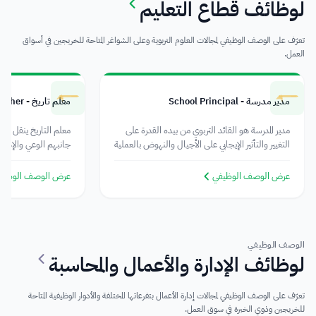
لوظائف قطاع التعليم
تعرّف على الوصف الوظيفي لمجالات العلوم التربوية وعلى الشواغر المتاحة للخريجين في أسواق
العمل.
مدير مدرسة - School Principal
معلم تاريخ - History Teacher
مدير المدرسة هو القائد التربوي من بيده القدرة على
معلم التاريخ ينقل أحد
التغيير والتأثير الإيجابي على الأجيال والنهوض بالعملية
جانبهم الوعي والإدرا
التعليمية.
فهمًا عميقًا.
عرض الوصف الوظيفي
عرض الوصف الوظيف
الوصف الوظيفي
لوظائف الإدارة والأعمال والمحاسبة
تعرّف على الوصف الوظيفي لمجالات إدارة الأعمال بتفرعاتها المختلفة والأدوار الوظيفية المتاحة
للخريجين وذوي الخبرة في سوق العمل.