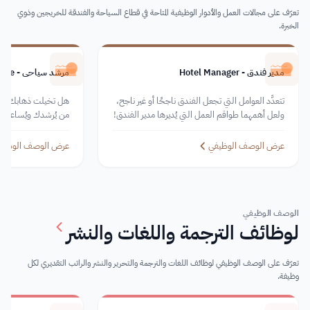
تعرّف على مجالات العمل والأدوار الوظيفية المتاحة في قطاع السياحة والفندقة للخريجين وذوي
الخبرة.
مدير فندق - Hotel Manager
مرشد سياحي - Tour Guide
تتعدَّد العوامل التي تجعل الفندق ناجحًا أو غير ناجح،
هل تخيلت ذهابك إلى ب
ولعل أهمهما طواقم العمل التي يُديرها مدير الفندق!
من يُرشدك ويُساعدك؟ ب
وبناءً عليه؛ على مدير الفندق أنْ يكون محفزًا، متأقلمًا،
سائحًا، تحتاج إلى من 
ومتعاطفًا، ومنظمًا، واجتماعيًا في عمله ممَّا يُساعد
السياحية في البلد.
عرض الوصف الوظيفي
عرض الوصف الوظيف
على نجاح إدراته للفندق.
الوصف الوظيفي
لوظائف الترجمة واللغات والنشر
تعرّف على الوصف الوظيفي لوظائف اللغات والترجمة والتحرير والنشر والراتب التقديري لكل
وظيفة.