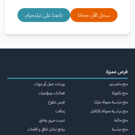
سجل الآن مجانا
تابعنا على تيليجرام
فرص مميزة
منح ماجستير
ورشات عمل أو دورات
منح دكتوراة
فعاليات ومؤتمرات
منح دراسية ممولة جزئيا
فرص تطوع
منح دراسية ممولة بالكامل
زمالات
منح مالية
تدريب مهني وتقني
منح دراسية
برامج تبادل ثقافي و اقامات